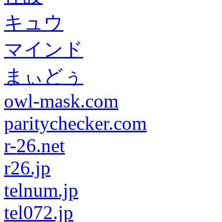
キュウ
マインド
まぃどぅ
owl-mask.com
paritychecker.com
r-26.net
r26.jp
telnum.jp
tel072.jp