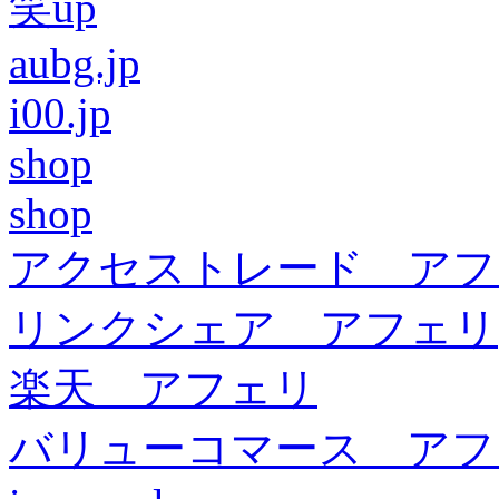
笑up
aubg.jp
i00.jp
shop
shop
アクセストレード アフ
リンクシェア アフェリ
楽天 アフェリ
バリューコマース アフ