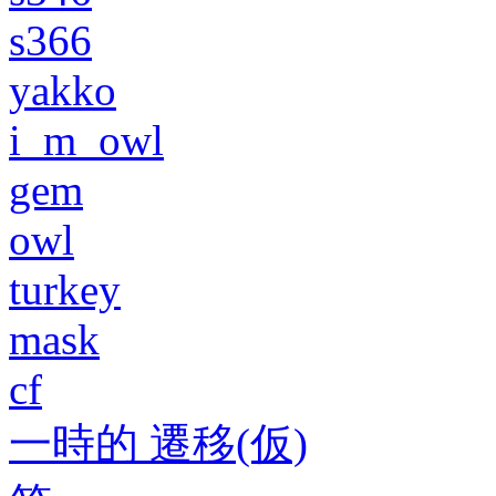
s366
yakko
i_m_owl
gem
owl
turkey
mask
cf
一時的 遷移(仮)