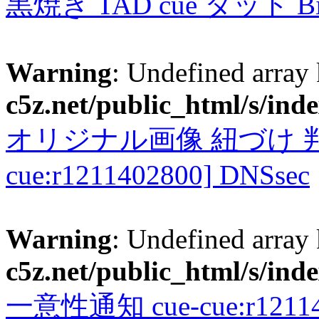
黒焼き TAD cue タッド 
Warning
: Undefined array
c5z.net/public_html/s/ind
オリジナル画像 紐づけ 判定
cue:r1211402800] DNSsec
Warning
: Undefined array
c5z.net/public_html/s/ind
一意性通知 cue-cue:r1211402