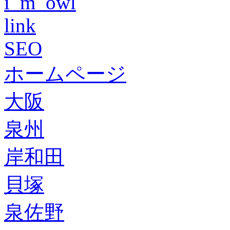
i_m_owl
link
SEO
ホームページ
大阪
泉州
岸和田
貝塚
泉佐野