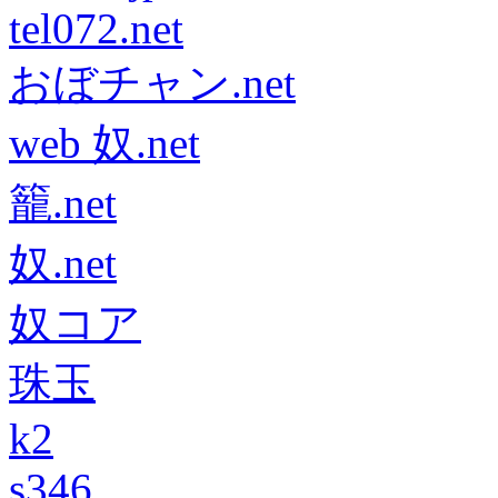
tel072.net
おぼチャン.net
web 奴.net
籠.net
奴.net
奴コア
珠玉
k2
s346