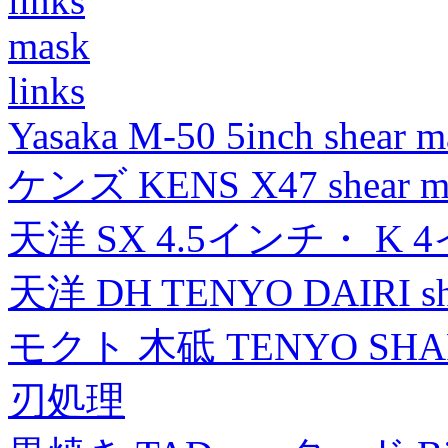
links
mask
links
Yasaka M-50 5inch shear m
ケンズ KENS X47 shear mad
天洋 SX 4.5インチ・ K 
天洋 DH TENYO DAIRI shea
モクト 木砥 TENYO SH
刃処理