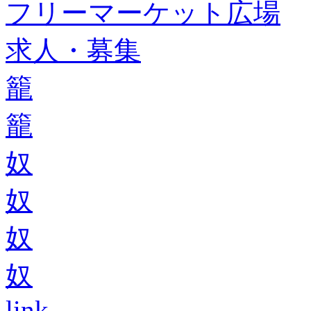
フリーマーケット広場
求人・募集
籠
籠
奴
奴
奴
奴
link