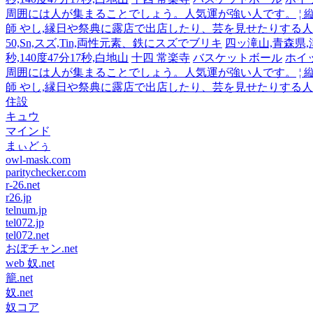
周囲には人が集まることでしょう。人気運が強い人です。
¦
師 やし,縁日や祭典に露店で出店したり、芸を見せたりする
50,Sn,スズ,Tin,両性元素、鉄にスズでブリキ
四ッ滝山,青森県,津軽
秒,140度47分17秒,白地山
十四 常楽寺
バスケットボール
ホイ
周囲には人が集まることでしょう。人気運が強い人です。
¦
師 やし,縁日や祭典に露店で出店したり、芸を見せたりする
住設
キュウ
マインド
まぃどぅ
owl-mask.com
paritychecker.com
r-26.net
r26.jp
telnum.jp
tel072.jp
tel072.net
おぼチャン.net
web 奴.net
籠.net
奴.net
奴コア