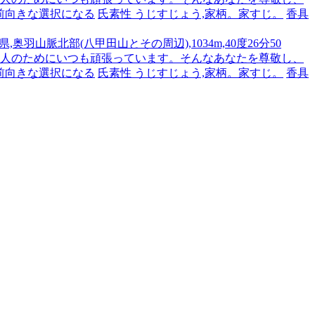
前向きな選択になる
氏素性 うじすじょう,家柄。家すじ。
香具
,奥羽山脈北部(八甲田山とその周辺),1034m,40度26分50
です。人のためにいつも頑張っています。そんなあなたを尊敬し、
前向きな選択になる
氏素性 うじすじょう,家柄。家すじ。
香具