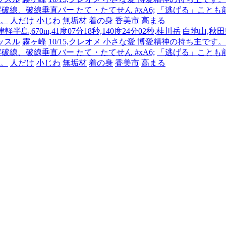
 縦破線、破線垂直バー たて・たてせん #xA6;
「逃げる」ことも
人。
人だけ
小じわ
無垢材
着の身
香美市
高まる
半島,670m,41度07分18秒,140度24分02秒,桂川岳
白地山,秋田県
ッスル
霧ヶ峰
10/15,クレオメ 小さな愛 博愛精神の持ち主
 縦破線、破線垂直バー たて・たてせん #xA6;
「逃げる」ことも
人。
人だけ
小じわ
無垢材
着の身
香美市
高まる