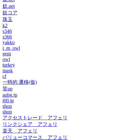
奴.net
奴コア
珠玉
k2
s346
s366
yakko
i_m_owl
gem
owl
turkey
mask
cf
一時的 遷移(仮)
笑up
aubg.jp
i00.jp
shop
shop
アクセストレード アフェリ
リンクシェア アフェリ
楽天 アフェリ
バリューコマース アフェリ