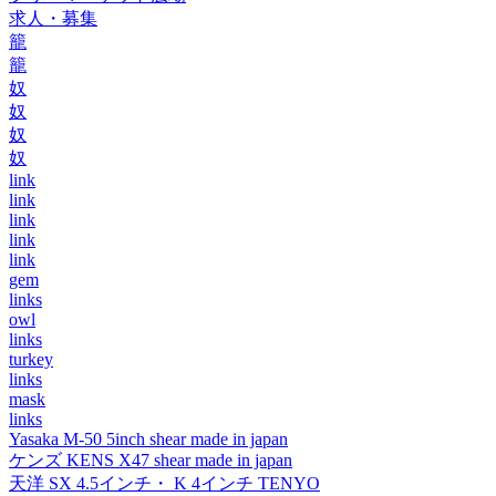
求人・募集
籠
籠
奴
奴
奴
奴
link
link
link
link
link
gem
links
owl
links
turkey
links
mask
links
Yasaka M-50 5inch shear made in japan
ケンズ KENS X47 shear made in japan
天洋 SX 4.5インチ・ K 4インチ TENYO