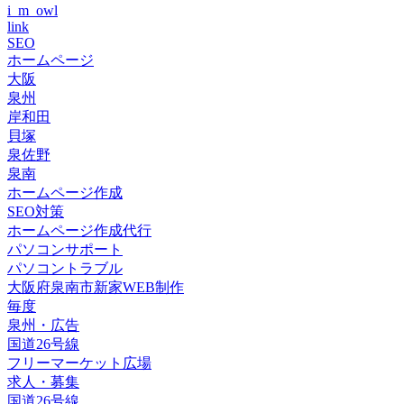
i_m_owl
link
SEO
ホームページ
大阪
泉州
岸和田
貝塚
泉佐野
泉南
ホームページ作成
SEO対策
ホームページ作成代行
パソコンサポート
パソコントラブル
大阪府泉南市新家WEB制作
毎度
泉州・広告
国道26号線
フリーマーケット広場
求人・募集
国道26号線