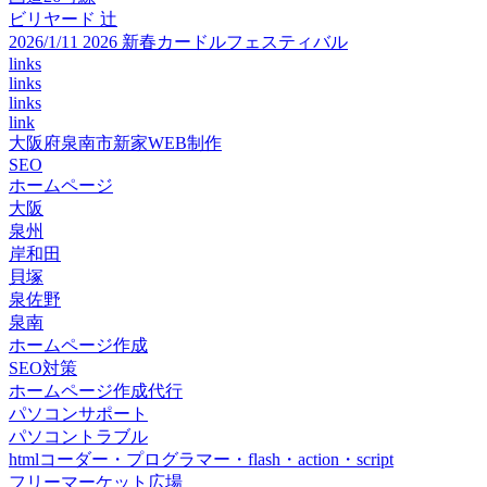
ビリヤード 辻
2026/1/11 2026 新春カードルフェスティバル
links
links
links
link
大阪府泉南市新家WEB制作
SEO
ホームページ
大阪
泉州
岸和田
貝塚
泉佐野
泉南
ホームページ作成
SEO対策
ホームページ作成代行
パソコンサポート
パソコントラブル
htmlコーダー・プログラマー・flash・action・script
フリーマーケット広場