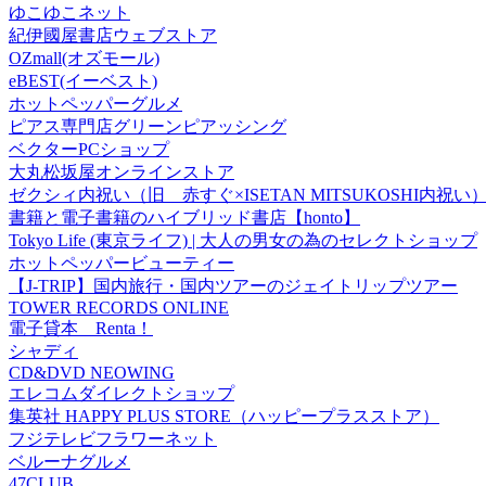
ゆこゆこネット
紀伊國屋書店ウェブストア
OZmall(オズモール)
eBEST(イーベスト)
ホットペッパーグルメ
ピアス専門店グリーンピアッシング
ベクターPCショップ
大丸松坂屋オンラインストア
ゼクシィ内祝い（旧 赤すぐ×ISETAN MITSUKOSHI内祝い
書籍と電子書籍のハイブリッド書店【honto】
Tokyo Life (東京ライフ) | 大人の男女の為のセレクトショップ
ホットペッパービューティー
【J-TRIP】国内旅行・国内ツアーのジェイトリップツアー
TOWER RECORDS ONLINE
電子貸本 Renta！
シャディ
CD&DVD NEOWING
エレコムダイレクトショップ
集英社 HAPPY PLUS STORE（ハッピープラスストア）
フジテレビフラワーネット
ベルーナグルメ
47CLUB