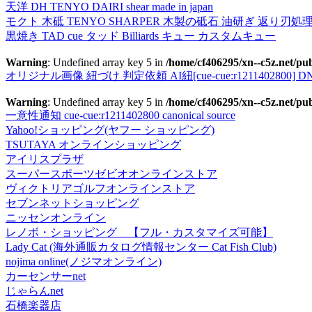
天洋 DH TENYO DAIRI shear made in japan
モクト 木砥 TENYO SHARPER 木製の砥石 油研ぎ 返り刃処
黒焼き TAD cue タッド Billiards キュー カスタムキュー
Warning
: Undefined array key 5 in
/home/cf406295/xn--c5z.net/pub
オリジナル画像 紐づけ 判定依頼 AI紐[cue-cue:r1211402800] DN
Warning
: Undefined array key 5 in
/home/cf406295/xn--c5z.net/pub
一意性通知 cue-cue:r1211402800 canonical source
Yahoo!ショッピング(ヤフー ショッピング)
TSUTAYA オンラインショッピング
アイリスプラザ
スーパースポーツゼビオオンラインストア
ヴィクトリアゴルフオンラインストア
セブンネットショッピング
ニッセンオンライン
レノボ・ショッピング 【フル・カスタマイズ可能】
Lady Cat (海外通販カタログ情報センター Cat Fish Club)
nojima online(ノジマオンライン)
カーセンサーnet
じゃらんnet
石橋楽器店