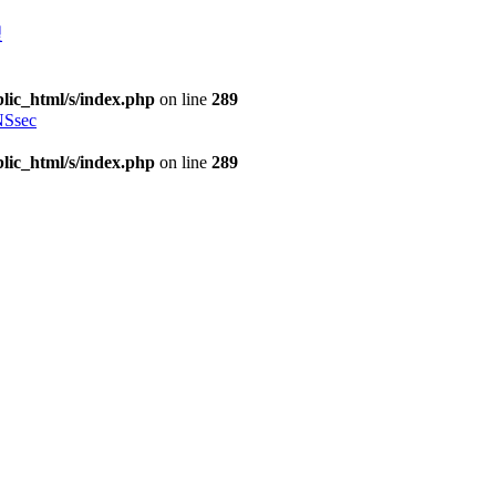
理
lic_html/s/index.php
on line
289
Ssec
lic_html/s/index.php
on line
289