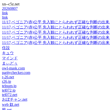
xn--c5z.net
20260807
link
link
11/17,ベゴニア(赤)公平 先入観にとらわれず正確な判断
11/17,ベゴニア(赤)公平 先入観にとらわれず正確な判断
11/17,ベゴニア(赤)公平 先入観にとらわれず正確な判断
11/17,ベゴニア(赤)公平 先入観にとらわれず正確な判断
11/17,ベゴニア(赤)公平 先入観にとらわれず正確な判断
住設
キュウ
マインド
まぃどぅ
owl-mask.com
paritychecker.com
r-26.net
r26.jp
telnum.jp
tel072.jp
tel072.net
おぼチャン.net
web 奴.net
籠.net