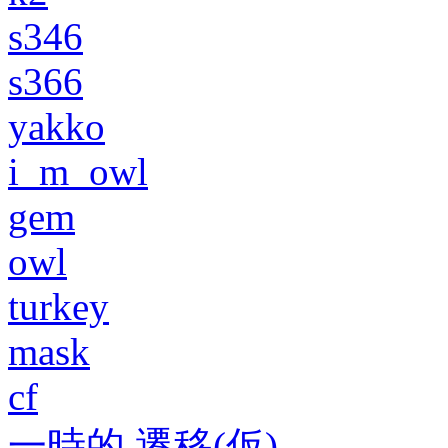
s346
s366
yakko
i_m_owl
gem
owl
turkey
mask
cf
一時的 遷移(仮)