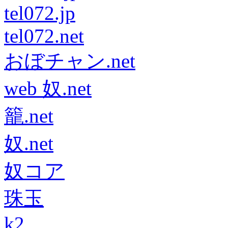
tel072.jp
tel072.net
おぼチャン.net
web 奴.net
籠.net
奴.net
奴コア
珠玉
k2