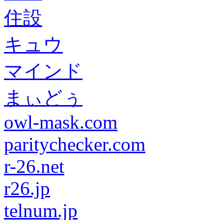
住設
キュウ
マインド
まぃどぅ
owl-mask.com
paritychecker.com
r-26.net
r26.jp
telnum.jp