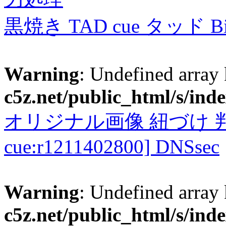
黒焼き TAD cue タッド 
Warning
: Undefined array
c5z.net/public_html/s/ind
オリジナル画像 紐づけ 判定
cue:r1211402800] DNSsec
Warning
: Undefined array
c5z.net/public_html/s/ind