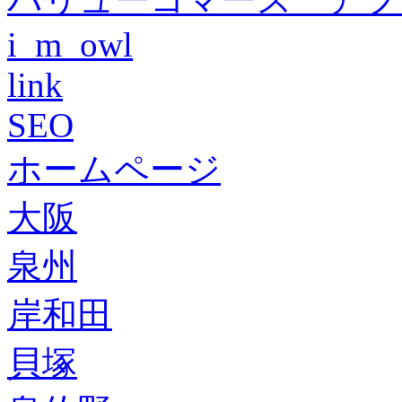
i_m_owl
link
SEO
ホームページ
大阪
泉州
岸和田
貝塚