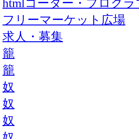
htmlコーダー・プログラマー・f
フリーマーケット広場
求人・募集
籠
籠
奴
奴
奴
奴