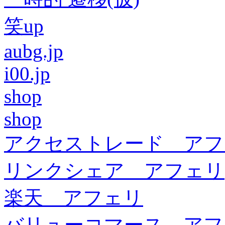
笑up
aubg.jp
i00.jp
shop
shop
アクセストレード アフ
リンクシェア アフェリ
楽天 アフェリ
バリューコマース アフ