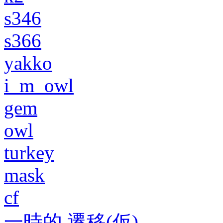
s346
s366
yakko
i_m_owl
gem
owl
turkey
mask
cf
一時的 遷移(仮)