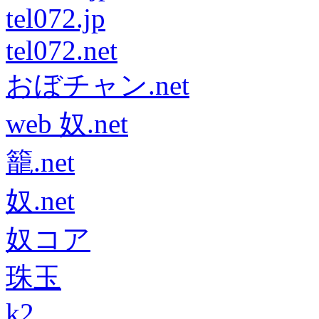
tel072.jp
tel072.net
おぼチャン.net
web 奴.net
籠.net
奴.net
奴コア
珠玉
k2