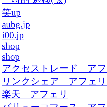
笑up
aubg.jp
i00.jp
shop
shop
アクセストレード アフ
リンクシェア アフェリ
楽天 アフェリ
バリューコマース アフ