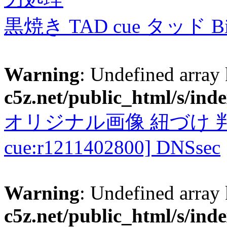
黒焼き TAD cue タッド 
Warning
: Undefined array
c5z.net/public_html/s/ind
オリジナル画像 紐づけ 判定
cue:r1211402800] DNSsec
Warning
: Undefined array
c5z.net/public_html/s/ind