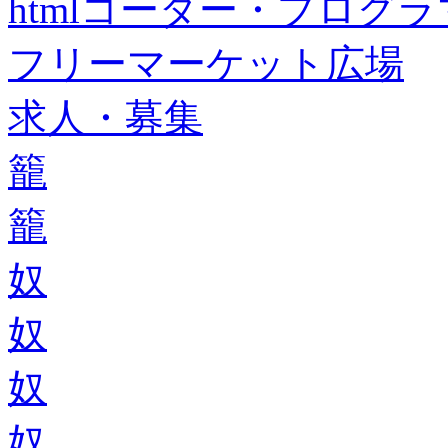
htmlコーダー・プログラマー・f
フリーマーケット広場
求人・募集
籠
籠
奴
奴
奴
奴