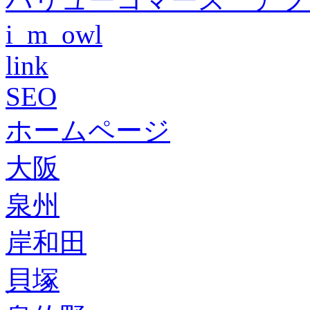
i_m_owl
link
SEO
ホームページ
大阪
泉州
岸和田
貝塚