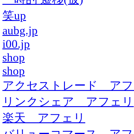
笑up
aubg.jp
i00.jp
shop
shop
アクセストレード アフ
リンクシェア アフェリ
楽天 アフェリ
バリューコマース アフ