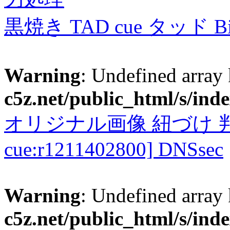
黒焼き TAD cue タッド 
Warning
: Undefined array
c5z.net/public_html/s/ind
オリジナル画像 紐づけ 判定
cue:r1211402800] DNSsec
Warning
: Undefined array
c5z.net/public_html/s/ind