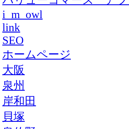
i_m_owl
link
SEO
ホームページ
大阪
泉州
岸和田
貝塚