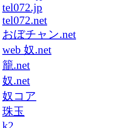
tel072.jp
tel072.net
おぼチャン.net
web 奴.net
籠.net
奴.net
奴コア
珠玉
k2