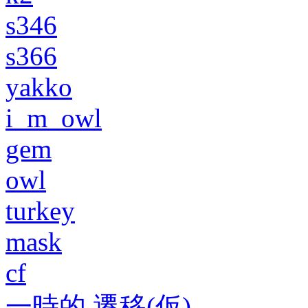
s346
s366
yakko
i_m_owl
gem
owl
turkey
mask
cf
一時的 遷移(仮)