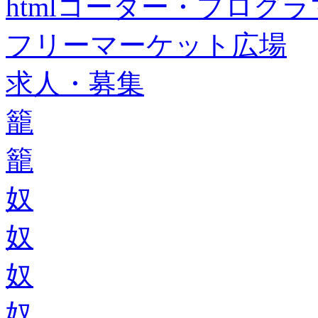
htmlコーダー・プログラマー・f
フリーマーケット広場
求人・募集
籠
籠
奴
奴
奴
奴