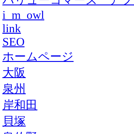
i_m_owl
link
SEO
ホームページ
大阪
泉州
岸和田
貝塚