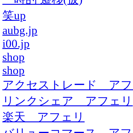
笑up
aubg.jp
i00.jp
shop
shop
アクセストレード アフ
リンクシェア アフェリ
楽天 アフェリ
バリューコマース アフ