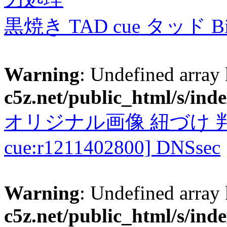
黒焼き TAD cue タッド 
Warning
: Undefined array
c5z.net/public_html/s/ind
オリジナル画像 紐づけ 判定
cue:r1211402800] DNSsec
Warning
: Undefined array
c5z.net/public_html/s/ind