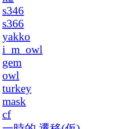
s346
s366
yakko
i_m_owl
gem
owl
turkey
mask
cf
一時的 遷移(仮)