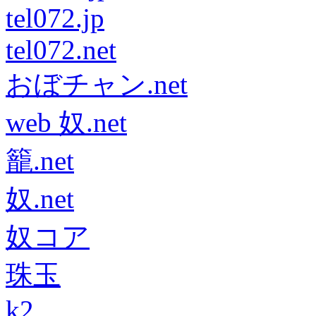
tel072.jp
tel072.net
おぼチャン.net
web 奴.net
籠.net
奴.net
奴コア
珠玉
k2