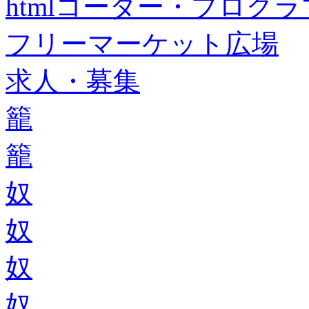
htmlコーダー・プログラマー・f
フリーマーケット広場
求人・募集
籠
籠
奴
奴
奴
奴