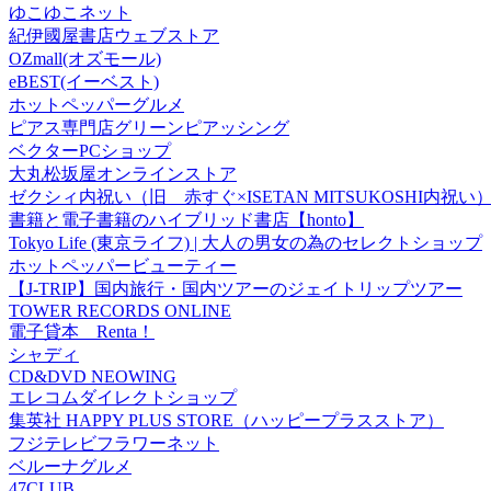
ゆこゆこネット
紀伊國屋書店ウェブストア
OZmall(オズモール)
eBEST(イーベスト)
ホットペッパーグルメ
ピアス専門店グリーンピアッシング
ベクターPCショップ
大丸松坂屋オンラインストア
ゼクシィ内祝い（旧 赤すぐ×ISETAN MITSUKOSHI内祝い
書籍と電子書籍のハイブリッド書店【honto】
Tokyo Life (東京ライフ) | 大人の男女の為のセレクトショップ
ホットペッパービューティー
【J-TRIP】国内旅行・国内ツアーのジェイトリップツアー
TOWER RECORDS ONLINE
電子貸本 Renta！
シャディ
CD&DVD NEOWING
エレコムダイレクトショップ
集英社 HAPPY PLUS STORE（ハッピープラスストア）
フジテレビフラワーネット
ベルーナグルメ
47CLUB