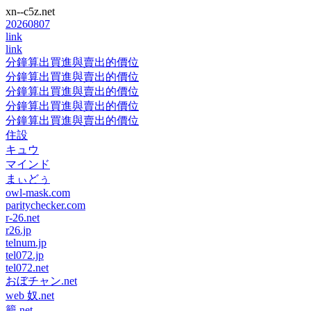
xn--c5z.net
20260807
link
link
分鐘算出買進與賣出的價位
分鐘算出買進與賣出的價位
分鐘算出買進與賣出的價位
分鐘算出買進與賣出的價位
分鐘算出買進與賣出的價位
住設
キュウ
マインド
まぃどぅ
owl-mask.com
paritychecker.com
r-26.net
r26.jp
telnum.jp
tel072.jp
tel072.net
おぼチャン.net
web 奴.net
籠.net