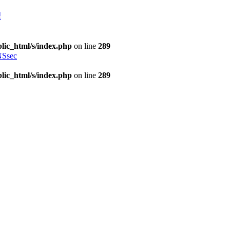
理
lic_html/s/index.php
on line
289
Ssec
lic_html/s/index.php
on line
289