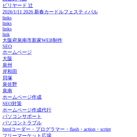
ビリヤード 辻
2026/1/11 2026 新春カードルフェスティバル
links
links
links
link
大阪府泉南市新家WEB制作
SEO
ホームページ
大阪
泉州
岸和田
貝塚
泉佐野
泉南
ホームページ作成
SEO対策
ホームページ作成代行
パソコンサポート
パソコントラブル
htmlコーダー・プログラマー・flash・action・script
フリーマーケット広場