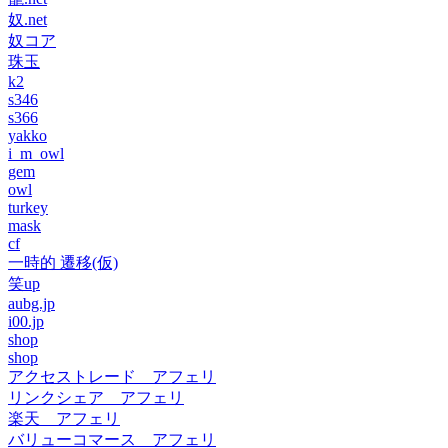
奴.net
奴コア
珠玉
k2
s346
s366
yakko
i_m_owl
gem
owl
turkey
mask
cf
一時的 遷移(仮)
笑up
aubg.jp
i00.jp
shop
shop
アクセストレード アフェリ
リンクシェア アフェリ
楽天 アフェリ
バリューコマース アフェリ