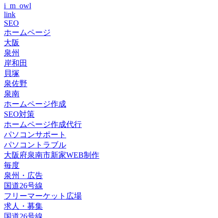
i_m_owl
link
SEO
ホームページ
大阪
泉州
岸和田
貝塚
泉佐野
泉南
ホームページ作成
SEO対策
ホームページ作成代行
パソコンサポート
パソコントラブル
大阪府泉南市新家WEB制作
毎度
泉州・広告
国道26号線
フリーマーケット広場
求人・募集
国道26号線