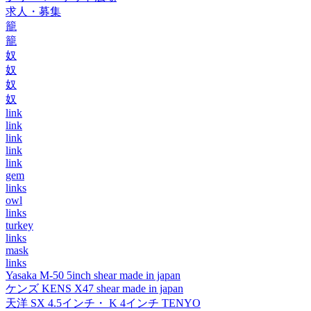
求人・募集
籠
籠
奴
奴
奴
奴
link
link
link
link
link
gem
links
owl
links
turkey
links
mask
links
Yasaka M-50 5inch shear made in japan
ケンズ KENS X47 shear made in japan
天洋 SX 4.5インチ・ K 4インチ TENYO