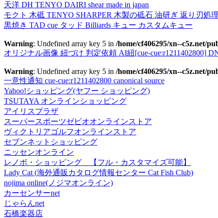
天洋 DH TENYO DAIRI shear made in japan
モクト 木砥 TENYO SHARPER 木製の砥石 油研ぎ 返り刃処
黒焼き TAD cue タッド Billiards キュー カスタムキュー
Warning
: Undefined array key 5 in
/home/cf406295/xn--c5z.net/pub
オリジナル画像 紐づけ 判定依頼 AI紐[cue-cue:r1211402800] DN
Warning
: Undefined array key 5 in
/home/cf406295/xn--c5z.net/pub
一意性通知 cue-cue:r1211402800 canonical source
Yahoo!ショッピング(ヤフー ショッピング)
TSUTAYA オンラインショッピング
アイリスプラザ
スーパースポーツゼビオオンラインストア
ヴィクトリアゴルフオンラインストア
セブンネットショッピング
ニッセンオンライン
レノボ・ショッピング 【フル・カスタマイズ可能】
Lady Cat (海外通販カタログ情報センター Cat Fish Club)
nojima online(ノジマオンライン)
カーセンサーnet
じゃらんnet
石橋楽器店