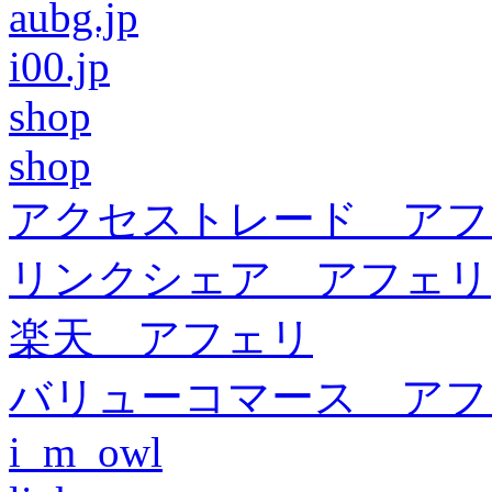
aubg.jp
i00.jp
shop
shop
アクセストレード アフ
リンクシェア アフェリ
楽天 アフェリ
バリューコマース アフ
i_m_owl