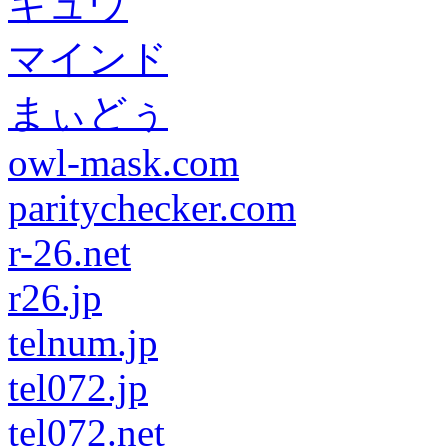
キュウ
マインド
まぃどぅ
owl-mask.com
paritychecker.com
r-26.net
r26.jp
telnum.jp
tel072.jp
tel072.net