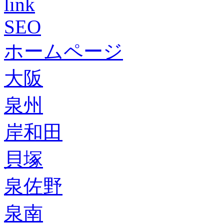
link
SEO
ホームページ
大阪
泉州
岸和田
貝塚
泉佐野
泉南