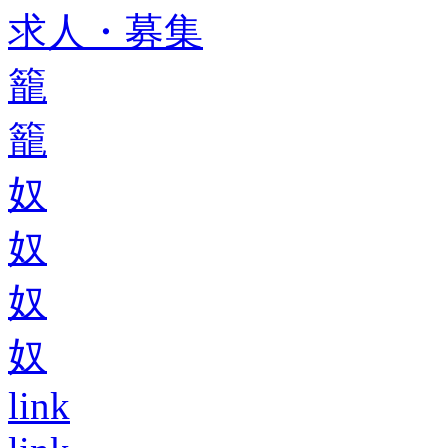
求人・募集
籠
籠
奴
奴
奴
奴
link