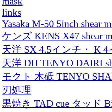
mask
links
Yasaka M-50 5inch shear m
ケンズ KENS X47 shear mad
天洋 SX 4.5インチ・ K 
天洋 DH TENYO DAIRI shea
モクト 木砥 TENYO SH
刃処理
黒焼き TAD cue タッド 