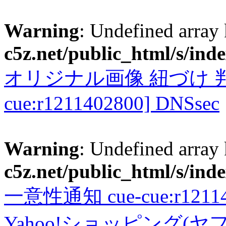
Warning
: Undefined array
c5z.net/public_html/s/ind
オリジナル画像 紐づけ 判定
cue:r1211402800] DNSsec
Warning
: Undefined array
c5z.net/public_html/s/ind
一意性通知 cue-cue:r1211402
Yahoo!ショッピング(ヤ