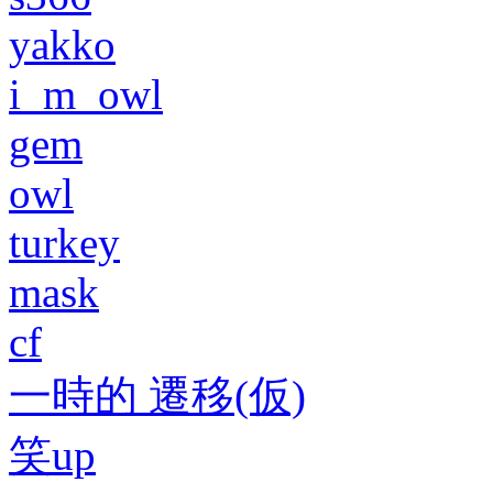
yakko
i_m_owl
gem
owl
turkey
mask
cf
一時的 遷移(仮)
笑up