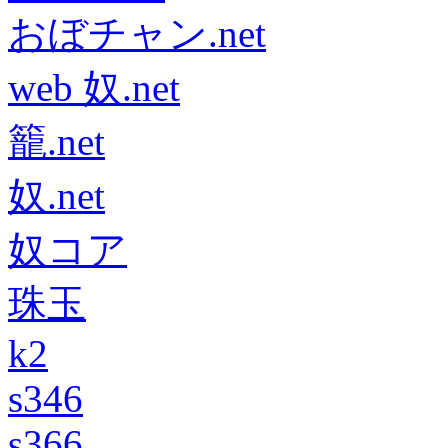
おぼチャン.net
web 奴.net
籠.net
奴.net
奴コア
珠玉
k2
s346
s366