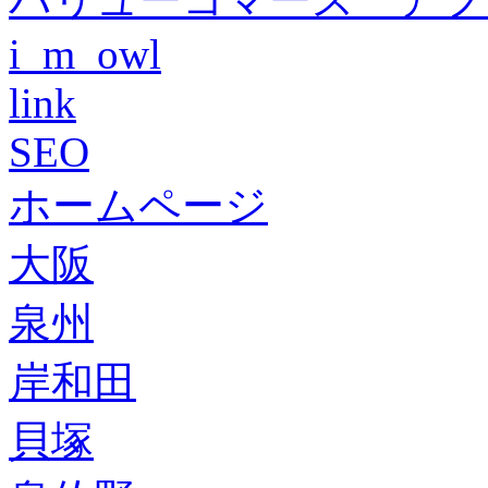
i_m_owl
link
SEO
ホームページ
大阪
泉州
岸和田
貝塚