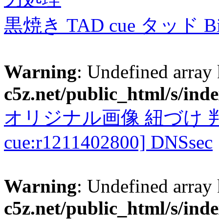
黒焼き TAD cue タッド 
Warning
: Undefined array
c5z.net/public_html/s/ind
オリジナル画像 紐づけ 判定
cue:r1211402800] DNSsec
Warning
: Undefined array
c5z.net/public_html/s/ind