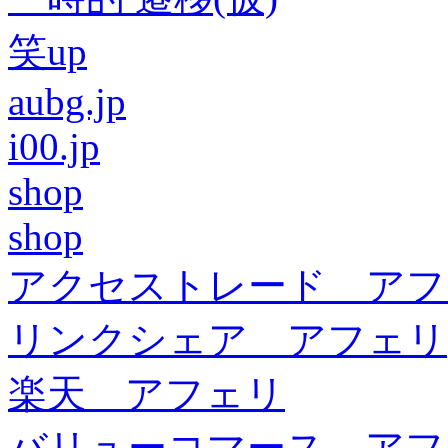
笑up
aubg.jp
i00.jp
shop
shop
アクセストレード アフ
リンクシェア アフェリ
楽天 アフェリ
バリューコマース アフ