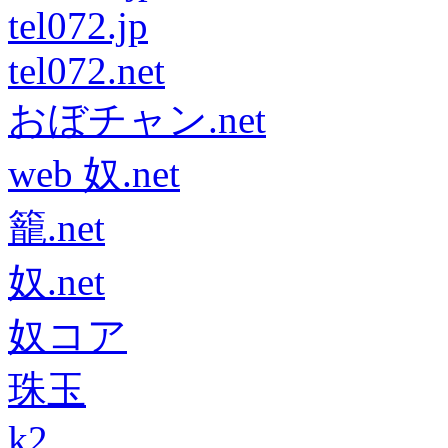
tel072.jp
tel072.net
おぼチャン.net
web 奴.net
籠.net
奴.net
奴コア
珠玉
k2