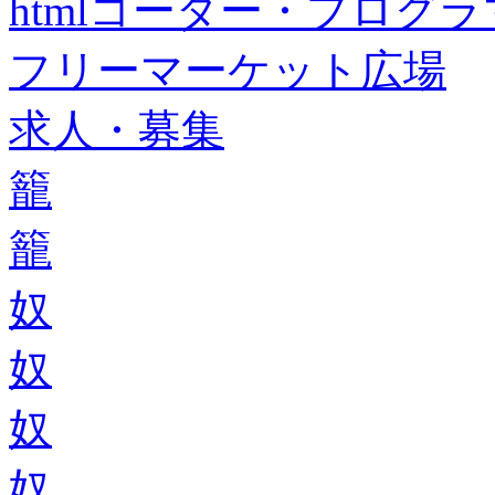
htmlコーダー・プログラマー・f
フリーマーケット広場
求人・募集
籠
籠
奴
奴
奴
奴