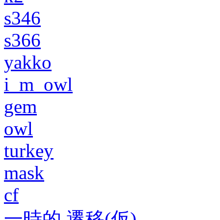
s346
s366
yakko
i_m_owl
gem
owl
turkey
mask
cf
一時的 遷移(仮)