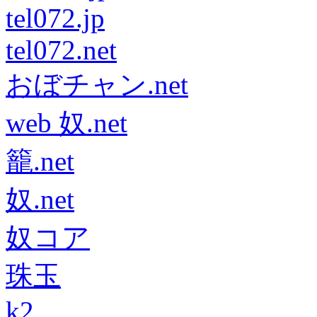
tel072.jp
tel072.net
おぼチャン.net
web 奴.net
籠.net
奴.net
奴コア
珠玉
k2