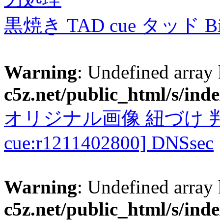
黒焼き TAD cue タッド 
Warning
: Undefined array
c5z.net/public_html/s/ind
オリジナル画像 紐づけ 判定
cue:r1211402800] DNSsec
Warning
: Undefined array
c5z.net/public_html/s/ind