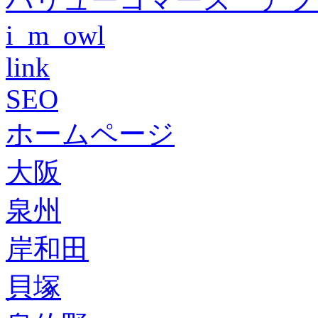
i_m_owl
link
SEO
ホームページ
大阪
泉州
岸和田
貝塚