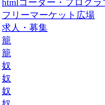
htmlコーダー・プログラマー・f
フリーマーケット広場
求人・募集
籠
籠
奴
奴
奴
奴