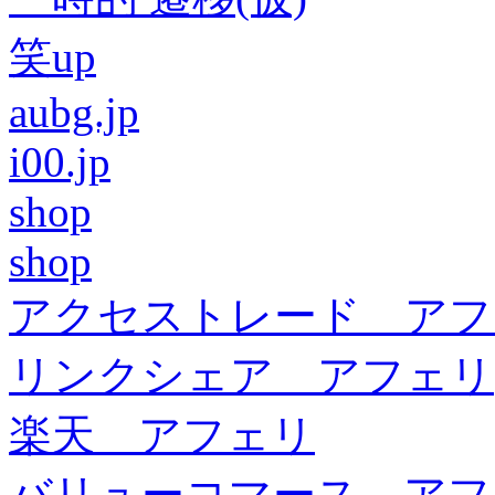
笑up
aubg.jp
i00.jp
shop
shop
アクセストレード アフ
リンクシェア アフェリ
楽天 アフェリ
バリューコマース アフ