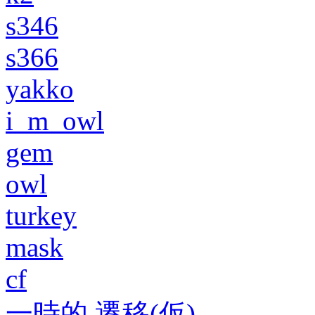
s346
s366
yakko
i_m_owl
gem
owl
turkey
mask
cf
一時的 遷移(仮)