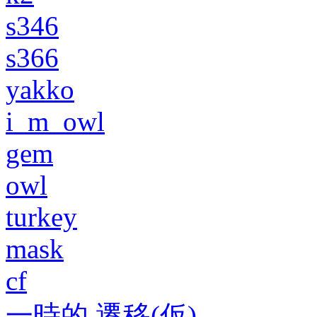
s346
s366
yakko
i_m_owl
gem
owl
turkey
mask
cf
一時的 遷移(仮)