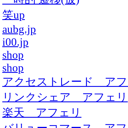
笑up
aubg.jp
i00.jp
shop
shop
アクセストレード アフ
リンクシェア アフェリ
楽天 アフェリ
バリューコマース アフ