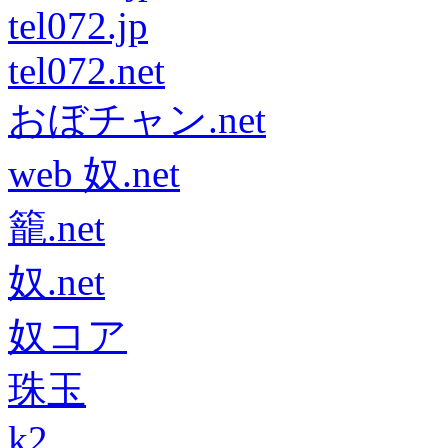
tel072.jp
tel072.net
おぼチャン.net
web 奴.net
籠.net
奴.net
奴コア
珠玉
k2