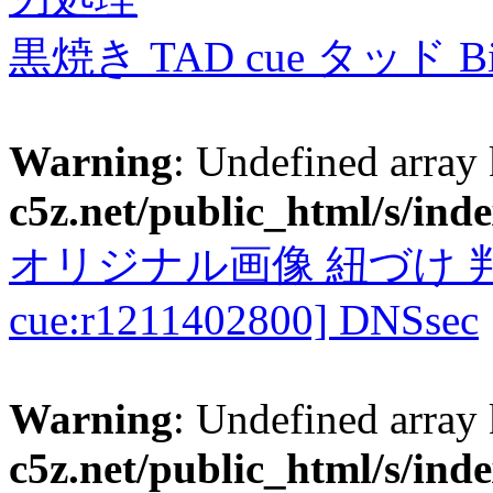
黒焼き TAD cue タッド 
Warning
: Undefined array
c5z.net/public_html/s/ind
オリジナル画像 紐づけ 判定
cue:r1211402800] DNSsec
Warning
: Undefined array
c5z.net/public_html/s/ind