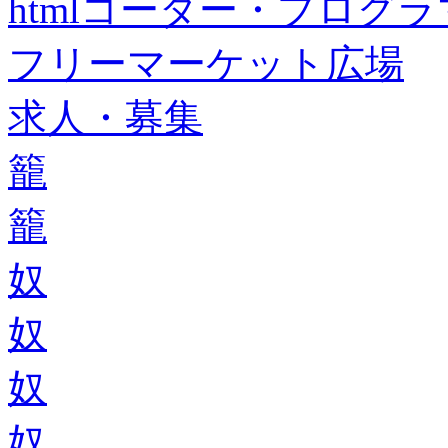
htmlコーダー・プログラマー・f
フリーマーケット広場
求人・募集
籠
籠
奴
奴
奴
奴