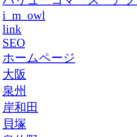
i_m_owl
link
SEO
ホームページ
大阪
泉州
岸和田
貝塚