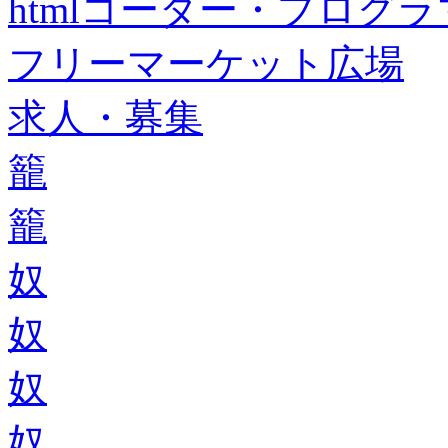
htmlコーダー・プログラマー・f
フリーマーケット広場
求人・募集
籠
籠
奴
奴
奴
奴