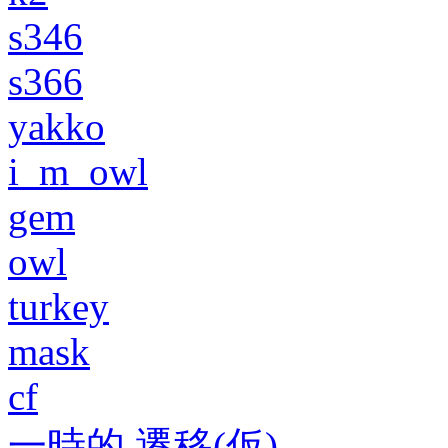
s346
s366
yakko
i_m_owl
gem
owl
turkey
mask
cf
一時的 遷移(仮)