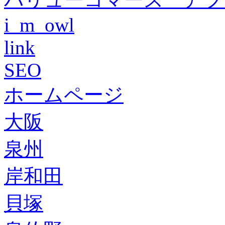
i_m_owl
link
SEO
ホームページ
大阪
泉州
岸和田
貝塚