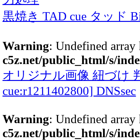
黒焼き TAD cue タッド 
Warning
: Undefined array
c5z.net/public_html/s/ind
オリジナル画像 紐づけ 判定
cue:r1211402800] DNSsec
Warning
: Undefined array
c5z.net/public_html/s/ind