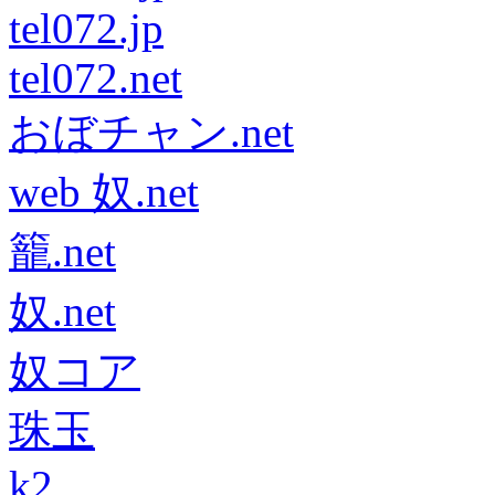
tel072.jp
tel072.net
おぼチャン.net
web 奴.net
籠.net
奴.net
奴コア
珠玉
k2