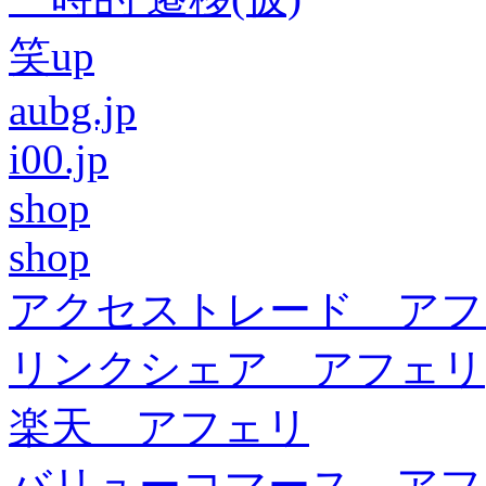
笑up
aubg.jp
i00.jp
shop
shop
アクセストレード アフ
リンクシェア アフェリ
楽天 アフェリ
バリューコマース アフ