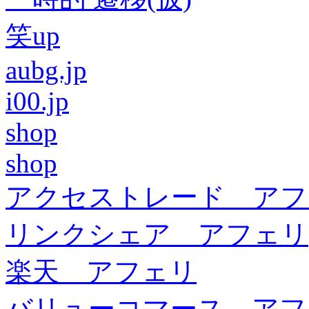
笑up
aubg.jp
i00.jp
shop
shop
アクセストレード アフ
リンクシェア アフェリ
楽天 アフェリ
バリューコマース アフ