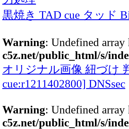
黒焼き TAD cue タッド 
Warning
: Undefined array
c5z.net/public_html/s/ind
オリジナル画像 紐づけ 判定
cue:r1211402800] DNSsec
Warning
: Undefined array
c5z.net/public_html/s/ind