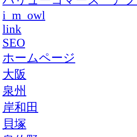
i_m_owl
link
SEO
ホームページ
大阪
泉州
岸和田
貝塚