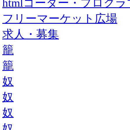
htmlコーダー・プログラマー・f
フリーマーケット広場
求人・募集
籠
籠
奴
奴
奴
奴