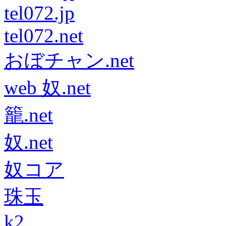
tel072.jp
tel072.net
おぼチャン.net
web 奴.net
籠.net
奴.net
奴コア
珠玉
k2