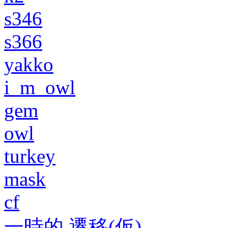
s346
s366
yakko
i_m_owl
gem
owl
turkey
mask
cf
一時的 遷移(仮)