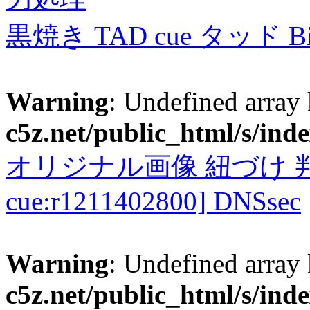
黒焼き TAD cue タッド 
Warning
: Undefined array
c5z.net/public_html/s/ind
オリジナル画像 紐づけ 判定
cue:r1211402800] DNSsec
Warning
: Undefined array
c5z.net/public_html/s/ind