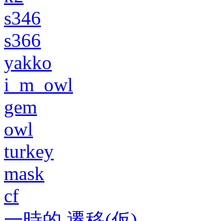
s346
s366
yakko
i_m_owl
gem
owl
turkey
mask
cf
一時的 遷移(仮)