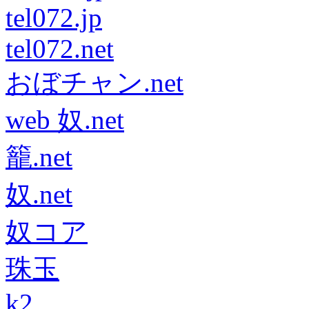
tel072.jp
tel072.net
おぼチャン.net
web 奴.net
籠.net
奴.net
奴コア
珠玉
k2