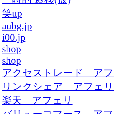
笑up
aubg.jp
i00.jp
shop
shop
アクセストレード アフ
リンクシェア アフェリ
楽天 アフェリ
バリューコマース アフ