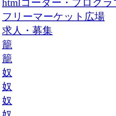
htmlコーダー・プログラマー・f
フリーマーケット広場
求人・募集
籠
籠
奴
奴
奴
奴