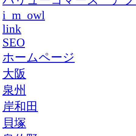
i_m_owl
link
SEO
ホームページ
大阪
泉州
岸和田
貝塚